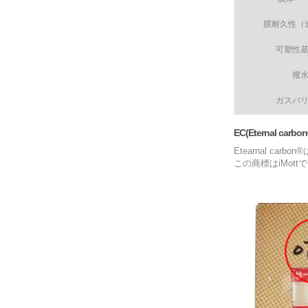
膜耐久性（
可塑性
撥
ガスバ
EC(Eternal carbon
Etearnal ca
この商標はiMot