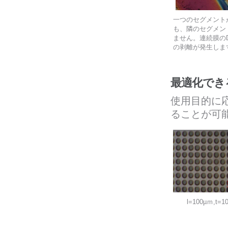
一つのセグメント
も、隣のセグメン
ません。連続膜の
の剥離が発生しま
最適化でき
使用目的に
ることが可
l=100µｍ,t=1