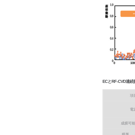
ECとRF-CVD連
項
電
成膜可
膜厚 