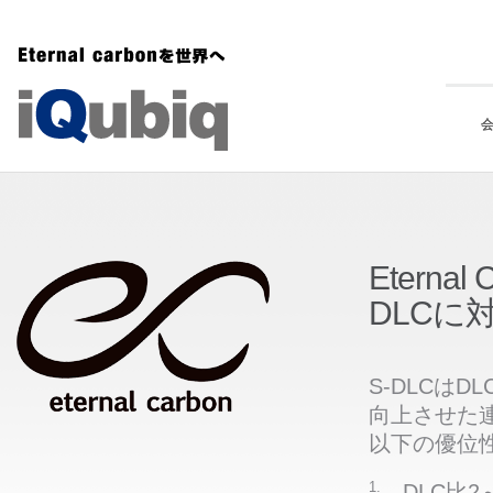
Eterna
DLCに
S-DLCは
向上させた連
以下の優位
1.
DLC比